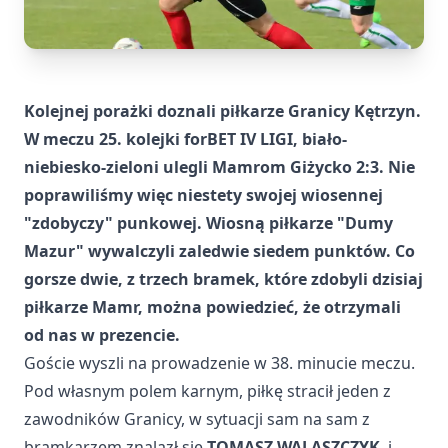
Kolejnej porażki doznali piłkarze Granicy Kętrzyn.
W meczu 25. kolejki forBET IV LIGI, biało-
niebiesko-zieloni ulegli Mamrom Giżycko 2:3. Nie
poprawiliśmy więc niestety swojej wiosennej
"zdobyczy" punkowej. Wiosną piłkarze "Dumy
Mazur" wywalczyli zaledwie siedem punktów. Co
gorsze dwie, z trzech bramek, które zdobyli dzisiaj
piłkarze Mamr, można powiedzieć, że otrzymali
od nas w prezencie.
Goście wyszli na prowadzenie w 38. minucie meczu.
Pod własnym polem karnym, piłkę stracił jeden z
zawodników Granicy, w sytuacji sam na sam z
bramkarzem znalazł się
TOMASZ WALASZCZYK
, i