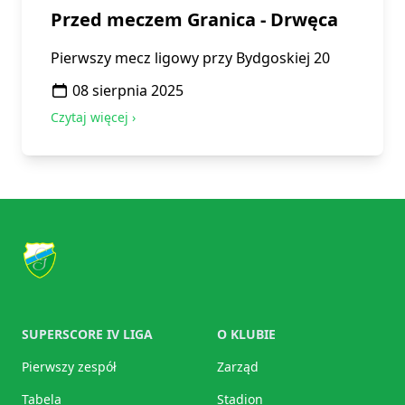
Przed meczem Granica - Drwęca
Pierwszy mecz ligowy przy Bydgoskiej 20
08 sierpnia 2025
Czytaj więcej ›
Footer
KKS Granica Kętrzyn
SUPERSCORE IV LIGA
O KLUBIE
Pierwszy zespół
Zarząd
Tabela
Stadion