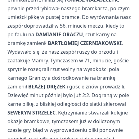
pewnie przedryblował naszego bramkarza, po czym
umieścił piłkę w pustej bramce. Do wyrównania nasz
zespół doprowadził w 56. minucie meczu, kiedy to
po faulu na
DAMIANIE ORACZU
, rzut karny na
bramkę zamienił
BARTŁOMIEJ CZERNIAKOWSKI
.
Wydawało się, że nasz zespół ruszy do przodu i
zaatakuje Mamry. Tymczasem w 71, minucie, goście
sprytnie rozegrali rzut wolny na wysokości pola
karnego Granicy a dośrodkowanie na bramkę
zamienił
BŁAŻEJ DRĘŻEK
i goście znów prowadzili.
Dziewięć minut później było już 2:2. Dograną w pole
karne piłkę, z bliskiej odległości do siatki skierował
SEWERYN STRZELEC
. Kętrzynianie stwarzali kolejne
okazje bramkowe, tymczasem już w doliczonym
czasie gry, błąd w wyprowadzeniu piłki ponownie
popełnili nasi piłkarze i piłkę w siatce umieścił