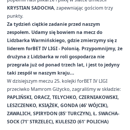
KRYSTIAN SADOCHA
, zapewniając gościom trzy
punkty.
Za tydzień ciężkie zadanie przed naszym
zespołem. Udamy się bowiem na mecz do
Lidzbarka Warmińskiego, gdzie zmierzymy się z
liderem forBET IV LIGI - Polonią. Przypomnijmy, że
drużyna z Lidzbarka w roli gospodarza nie
przegrała już od ponad trzech lat, i jest to jedyny
taki zespół w naszym kraju...
W dzisiejszym meczu 25. kolejki forBET IV LIGI
przeciwko Mamrom Giżycko, zagraliśmy w składzie:
PAPLIŃSKI, ORACZ, TELYCHKO, CZERNIAKOWSKI,
LESZCZENKO, KSIĄŻEK, GONDA (46' WÓJCIK),
ZAWALICH, SPIRYDON (85' TURCZYN), Ł. SWACHA-
SOCK (71' STRZELEC), KULESZO (61' POLICHA)