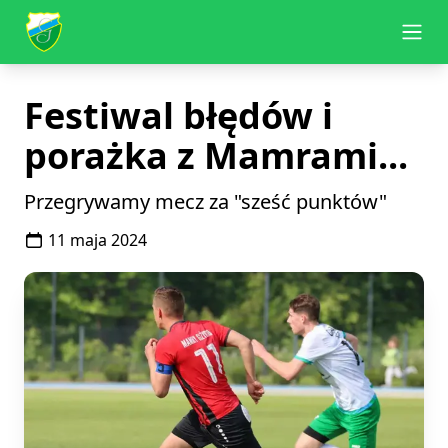
KKS Granica Kętrzyn
Ope
Festiwal błędów i
porażka z Mamrami...
Przegrywamy mecz za "sześć punktów"
11 maja 2024