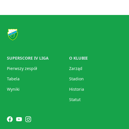
Footer
KKS Granica Kętrzyn
SUPERSCORE IV LIGA
O KLUBIE
Pierwszy zespół
Zarząd
Tabela
Stadion
Wyniki
Historia
Statut